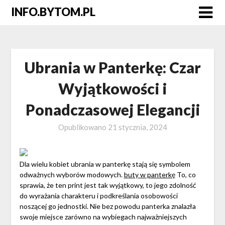
Skip
INFO.BYTOM.PL
to
content
Ubrania w Panterkę: Czar
Wyjątkowości i
Ponadczasowej Elegancji
Opublikowano
21 stycznia, 2024
Dla wielu kobiet ubrania w panterkę stają się symbolem
odważnych wyborów modowych.
buty w panterkę
To, co
sprawia, że ten print jest tak wyjątkowy, to jego zdolność
do wyrażania charakteru i podkreślania osobowości
noszącej go jednostki. Nie bez powodu panterka znalazła
swoje miejsce zarówno na wybiegach najważniejszych