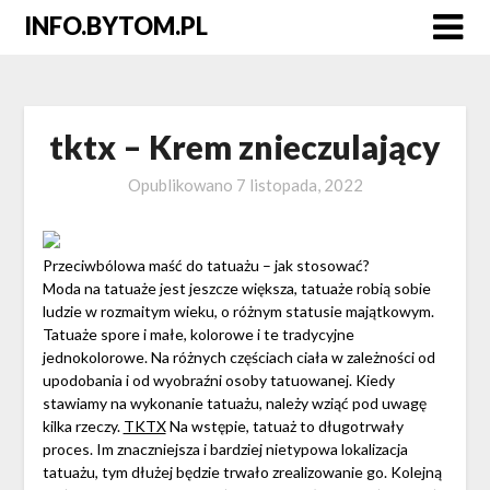
Skip
INFO.BYTOM.PL
to
content
tktx – Krem znieczulający
Opublikowano
7 listopada, 2022
Przeciwbólowa maść do tatuażu – jak stosować?
Moda na tatuaże jest jeszcze większa, tatuaże robią sobie
ludzie w rozmaitym wieku, o różnym statusie majątkowym.
Tatuaże spore i małe, kolorowe i te tradycyjne
jednokolorowe. Na różnych częściach ciała w zależności od
upodobania i od wyobraźni osoby tatuowanej. Kiedy
stawiamy na wykonanie tatuażu, należy wziąć pod uwagę
kilka rzeczy.
TKTX
Na wstępie, tatuaż to długotrwały
proces. Im znaczniejsza i bardziej nietypowa lokalizacja
tatuażu, tym dłużej będzie trwało zrealizowanie go. Kolejną