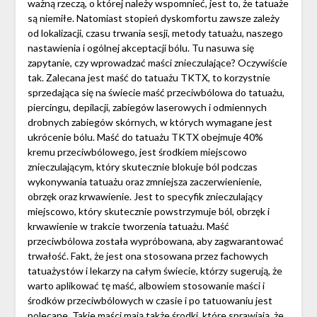
ważną rzeczą, o której należy wspomnieć, jest to, że tatuaże
są niemiłe. Natomiast stopień dyskomfortu zawsze zależy
od lokalizacji, czasu trwania sesji, metody tatuażu, naszego
nastawienia i ogólnej akceptacji bólu. Tu nasuwa się
zapytanie, czy wprowadzać maści znieczulające? Oczywiście
tak. Zalecana jest maść do tatuażu TKTX, to korzystnie
sprzedająca się na świecie maść przeciwbólowa do tatuażu,
piercingu, depilacji, zabiegów laserowych i odmiennych
drobnych zabiegów skórnych, w których wymagane jest
ukrócenie bólu. Maść do tatuażu TKTX obejmuje 40%
kremu przeciwbólowego, jest środkiem miejscowo
znieczulającym, który skutecznie blokuje ból podczas
wykonywania tatuażu oraz zmniejsza zaczerwienienie,
obrzęk oraz krwawienie. Jest to specyfik znieczulający
miejscowo, który skutecznie powstrzymuje ból, obrzęk i
krwawienie w trakcie tworzenia tatuażu. Maść
przeciwbólowa została wypróbowana, aby zagwarantować
trwałość. Fakt, że jest ona stosowana przez fachowych
tatuażystów i lekarzy na całym świecie, którzy sugerują, że
warto aplikować tę maść, albowiem stosowanie maści i
środków przeciwbólowych w czasie i po tatuowaniu jest
polecane. Takie maści mają także środki, które sprawiają, że