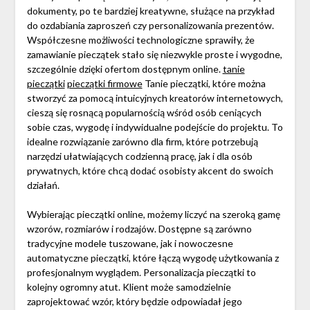
dokumenty, po te bardziej kreatywne, służące na przykład
do ozdabiania zaproszeń czy personalizowania prezentów.
Współczesne możliwości technologiczne sprawiły, że
zamawianie pieczątek stało się niezwykle proste i wygodne,
szczególnie dzięki ofertom dostępnym online.
tanie
pieczątki
pieczątki firmowe
Tanie pieczątki, które można
stworzyć za pomocą intuicyjnych kreatorów internetowych,
cieszą się rosnącą popularnością wśród osób ceniących
sobie czas, wygodę i indywidualne podejście do projektu. To
idealne rozwiązanie zarówno dla firm, które potrzebują
narzędzi ułatwiających codzienną pracę, jak i dla osób
prywatnych, które chcą dodać osobisty akcent do swoich
działań.
Wybierając pieczątki online, możemy liczyć na szeroką gamę
wzorów, rozmiarów i rodzajów. Dostępne są zarówno
tradycyjne modele tuszowane, jak i nowoczesne
automatyczne pieczątki, które łączą wygodę użytkowania z
profesjonalnym wyglądem. Personalizacja pieczątki to
kolejny ogromny atut. Klient może samodzielnie
zaprojektować wzór, który będzie odpowiadał jego