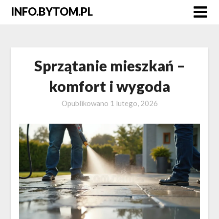
Skip
INFO.BYTOM.PL
to
content
Sprzątanie mieszkań –
komfort i wygoda
Opublikowano
1 lutego, 2026