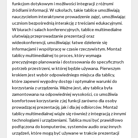
funkcjom dotykowym i możliwości integracji z różnymi
źródłami informacji. W szkołach, takie tablice umożliwiają
nauczycielom interaktywne prowadzenie zajęć, umożliwiając
uczniom bezpośrednią interakcję z treściami edukacyjnymi.
W biurach i salach konferencyjnych, tablice multimedialne
ułatwiają przeprowadzanie prezentacji oraz
wideokonferencji, umożliwiając łatwe dzielenie się
informacjami i współpracę w czasie rzeczywistym. Montaż
tablicy multimedialnej to proces, który wymaga
precyzyjnego planowania i dostosowania do specyficznych
potrzeb przestrzeni, w której będzie używana. Pierwszym
krokiem jest wybór odpowiedniego miejsca dla tablicy,
które zapewni wygodny dostęp i optymalne warunki do
korzystania z urządzenia. Ważne jest, aby tablica była
zamontowana na odpowiedniej wysokości, co umożliwia
komfortowe korzystanie z jej funkcji zarówno dla osoby
prowadzącej prezentację, jak i dla jej odbiorców. Montaż
tablicy multimedialnej wiąże się również z integracją z innymi
technologiami i urządzeniami. Tablica musi być prawidłowo
podłączona do komputerów, systemów audio oraz innych
urządzeń, które mogą być używane w trakcie prezentacji