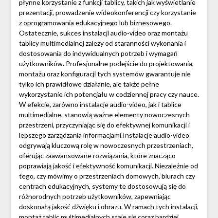
płynne korzystanie z funkcji tablicy, takich jak wyświetlanie
prezentacji, prowadzenie wideokonferencji czy korzystanie
z oprogramowania edukacyjnego lub biznesowego.
Ostatecznie, sukces instalacji audio-video oraz montażu
tablicy multimedialnej zależy od staranności wykonania i
dostosowania do indywidualnych potrzeb i wymagań
użytkowników. Profesjonalne podejście do projektowania,
montażu oraz konfiguracji tych systemów gwarantuje nie
tylko ich prawidłowe działanie, ale także pełne
wykorzystanie ich potencjału w codziennej pracy czy nauce.
W efekcie, zarówno instalacje audio-video, jak i tablice
multimedialne, stanowią ważne elementy nowoczesnych
przestrzeni, przyczyniając się do efektywnej komunikacji i
lepszego zarządzania informacjami.Instalacje audio-video
odgrywają kluczową rolę w nowoczesnych przestrzeniach,
oferując zaawansowane rozwiązania, które znacząco
poprawiają jakość i efektywność komunikacji. Niezależnie od
tego, czy mówimy o przestrzeniach domowych, biurach czy
centrach edukacyjnych, systemy te dostosowują się do
różnorodnych potrzeb użytkowników, zapewniając
doskonałą jakość dźwięku i obrazu. W ramach tych instalacji,
montaż tablic multimedialnych staje się coraz bardziej