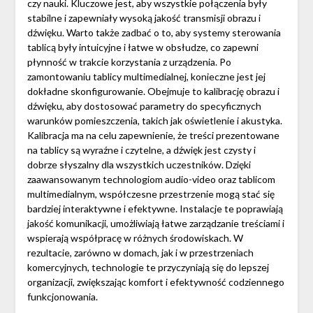
czy nauki. Kluczowe jest, aby wszystkie połączenia były
stabilne i zapewniały wysoką jakość transmisji obrazu i
dźwięku. Warto także zadbać o to, aby systemy sterowania
tablicą były intuicyjne i łatwe w obsłudze, co zapewni
płynność w trakcie korzystania z urządzenia. Po
zamontowaniu tablicy multimedialnej, konieczne jest jej
dokładne skonfigurowanie. Obejmuje to kalibrację obrazu i
dźwięku, aby dostosować parametry do specyficznych
warunków pomieszczenia, takich jak oświetlenie i akustyka.
Kalibracja ma na celu zapewnienie, że treści prezentowane
na tablicy są wyraźne i czytelne, a dźwięk jest czysty i
dobrze słyszalny dla wszystkich uczestników. Dzięki
zaawansowanym technologiom audio-video oraz tablicom
multimedialnym, współczesne przestrzenie mogą stać się
bardziej interaktywne i efektywne. Instalacje te poprawiają
jakość komunikacji, umożliwiają łatwe zarządzanie treściami i
wspierają współpracę w różnych środowiskach. W
rezultacie, zarówno w domach, jak i w przestrzeniach
komercyjnych, technologie te przyczyniają się do lepszej
organizacji, zwiększając komfort i efektywność codziennego
funkcjonowania.