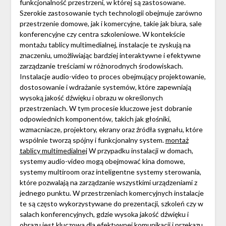
funkcjonalność przestrzeni, w której są zastosowane.
Szerokie zastosowanie tych technologii obejmuje zarówno
przestrzenie domowe, jak i komercyjne, takie jak biura, sale
konferencyjne czy centra szkoleniowe. W kontekście
montażu tablicy multimedialnej, instalacje te zyskują na
znaczeniu, umożliwiając bardziej interaktywne i efektywne
zarządzanie treściami w różnorodnych środowiskach.
Instalacje audio-video to proces obejmujący projektowanie,
dostosowanie i wdrażanie systemów, które zapewniają
wysoką jakość dźwięku i obrazu w określonych
przestrzeniach. W tym procesie kluczowe jest dobranie
odpowiednich komponentów, takich jak głośniki,
wzmacniacze, projektory, ekrany oraz źródła sygnału, które
wspólnie tworzą spójny i funkcjonalny system.
montaż
tablicy multimedialnej
W przypadku instalacji w domach,
systemy audio-video mogą obejmować kina domowe,
systemy multiroom oraz inteligentne systemy sterowania,
które pozwalają na zarządzanie wszystkimi urządzeniami z
jednego punktu. W przestrzeniach komercyjnych instalacje
te są często wykorzystywane do prezentacji, szkoleń czy w
salach konferencyjnych, gdzie wysoka jakość dźwięku i
obrazu jest kluczowa dla efektywnej komunikacji i przekazu.