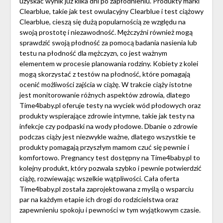
uzyskać wynik już kilka dni po zapłodnieniu. Produkty marki
Clearblue, takie jak test owulacyjny Clearblue i test ciążowy
Clearblue, cieszą się dużą popularnością ze względu na
swoją prostotę i niezawodność. Mężczyźni również mogą
sprawdzić swoją płodność za pomocą badania nasienia lub
testu na płodność dla mężczyzn, co jest ważnym
elementem w procesie planowania rodziny. Kobiety z kolei
mogą skorzystać z testów na płodność, które pomagają
ocenić możliwości zajścia w ciążę. W trakcie ciąży istotne
jest monitorowanie różnych aspektów zdrowia, dlatego
Time4baby.pl oferuje testy na wyciek wód płodowych oraz
produkty wspierające zdrowie intymne, takie jak testy na
infekcje czy podpaski na wody płodowe. Dbanie o zdrowie
podczas ciąży jest niezwykle ważne, dlatego wszystkie te
produkty pomagają przyszłym mamom czuć się pewnie i
komfortowo. Pregnancy test dostępny na Time4baby.pl to
kolejny produkt, który pozwala szybko i pewnie potwierdzić
ciążę, rozwiewając wszelkie wątpliwości. Cała oferta
Time4baby.pl została zaprojektowana z myślą o wsparciu
par na każdym etapie ich drogi do rodzicielstwa oraz
zapewnieniu spokoju i pewności w tym wyjątkowym czasie.