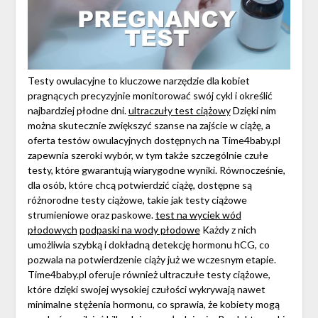
Testy owulacyjne to kluczowe narzędzie dla kobiet
pragnących precyzyjnie monitorować swój cykl i określić
najbardziej płodne dni.
ultraczuły test ciążowy
Dzięki nim
można skutecznie zwiększyć szanse na zajście w ciążę, a
oferta testów owulacyjnych dostępnych na Time4baby.pl
zapewnia szeroki wybór, w tym także szczególnie czułe
testy, które gwarantują wiarygodne wyniki. Równocześnie,
dla osób, które chcą potwierdzić ciążę, dostępne są
różnorodne testy ciążowe, takie jak testy ciążowe
strumieniowe oraz paskowe.
test na wyciek wód
płodowych
podpaski na wody płodowe
Każdy z nich
umożliwia szybką i dokładną detekcję hormonu hCG, co
pozwala na potwierdzenie ciąży już we wczesnym etapie.
Time4baby.pl oferuje również ultraczułe testy ciążowe,
które dzięki swojej wysokiej czułości wykrywają nawet
minimalne stężenia hormonu, co sprawia, że kobiety mogą